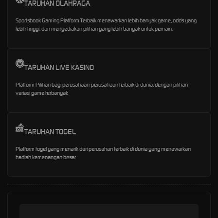
TARUHAN OLAHRAGA
Sportsbook Gaming Platform Terbaik menawarkan lebih banyak game, odds yang
lebih tinggi, dan menyediakan pilihan yang lebih banyak untuk pemain.
TARUHAN LIVE KASINO
Platform Pilihan bagi perusahaan-perusahaan terbaik di dunia, dengan pilihan
variasi game terbanyak
TARUHAN TOGEL
Platform togel yang menarik dari perusahan terbaik di dunia yang menawarkan
hadiah kemenangan besar