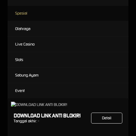
Spesial
Olahraga
Live Casino
Slots
Sabung Ayam
Event
DOWNLOAD LINK ANTI BLOKIR!
Detail
Tanggal akhir:
-