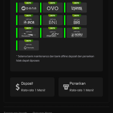
* Selama bank maintenance dan bank offline deposit dan penarikan
tidak dapat diproses
Deposit
Penarikan
Rata-rata 1 Menit
Rata-rata 1 Menit