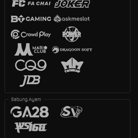
Sabung Ayam