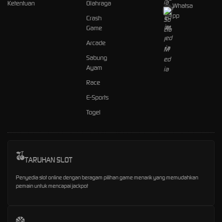
Ketentuan
Olahraga
Whatsa
pp
Crash
Game
Arcade
Sabung
Ayam
Race
E-Sports
Togel
TARUHAN SLOT
Penyedia slot online dengan beragam pilihan game menarik yang memudahkan
pemain untuk mencapai jackpot