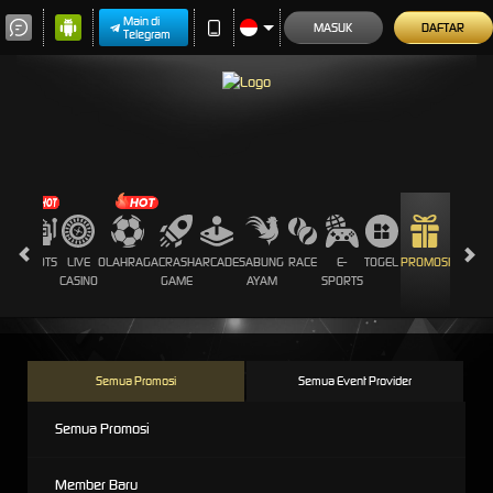
Main di
MASUK
DAFTAR
Telegram
OT
SLOTS
LIVE
OLAHRAGA
CRASH
ARCADE
SABUNG
RACE
E-
TOGEL
PROMOSI
MES
CASINO
GAME
AYAM
SPORTS
Semua Promosi
Semua Event Provider
Semua Promosi
Member Baru