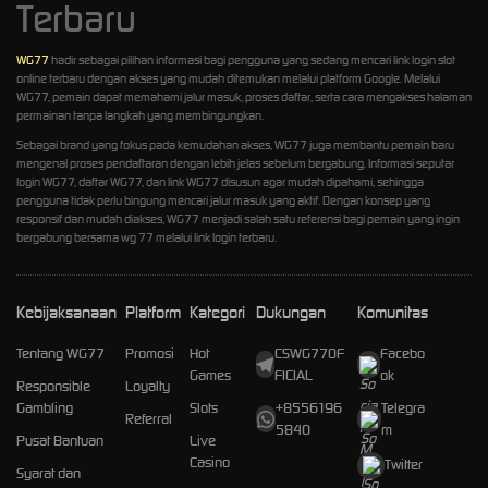
Terbaru
WG77
hadir sebagai pilihan informasi bagi pengguna yang sedang mencari link login slot
online terbaru dengan akses yang mudah ditemukan melalui platform Google. Melalui
WG77, pemain dapat memahami jalur masuk, proses daftar, serta cara mengakses halaman
permainan tanpa langkah yang membingungkan.
Sebagai brand yang fokus pada kemudahan akses, WG77 juga membantu pemain baru
mengenal proses pendaftaran dengan lebih jelas sebelum bergabung. Informasi seputar
login WG77, daftar WG77, dan link WG77 disusun agar mudah dipahami, sehingga
pengguna tidak perlu bingung mencari jalur masuk yang aktif. Dengan konsep yang
responsif dan mudah diakses, WG77 menjadi salah satu referensi bagi pemain yang ingin
bergabung bersama wg 77 melalui link login terbaru.
Kebijaksanaan
Platform
Kategori
Dukungan
Komunitas
Tentang WG77
Promosi
Hot
CSWG77OF
Facebo
Games
FICIAL
ok
Responsible
Loyalty
Gambling
Slots
+8556196
Telegra
Referral
5840
m
Pusat Bantuan
Live
Casino
Twitter
Syarat dan