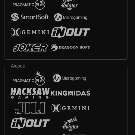
Arcade