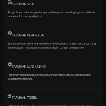
TARUHAN SLOT
Penyedia slot online dengan beragam pilihan game menarik yang memudahkan
pemain untuk mencapai jackpot
TARUHAN OLAHRAGA
Sportsbook Gaming Platform Terbaik menawarkan lebih banyak game, odds yang
lebih tinggi, dan menyediakan pilihan yang lebih banyak untuk pemain.
TARUHAN LIVE KASINO
Platform Pilihan bagi perusahaan-perusahaan terbaik di dunia, dengan pilihan
variasi game terbanyak
TARUHAN TOGEL
Platform togel yang menarik dari perusahan terbaik di dunia yang menawarkan