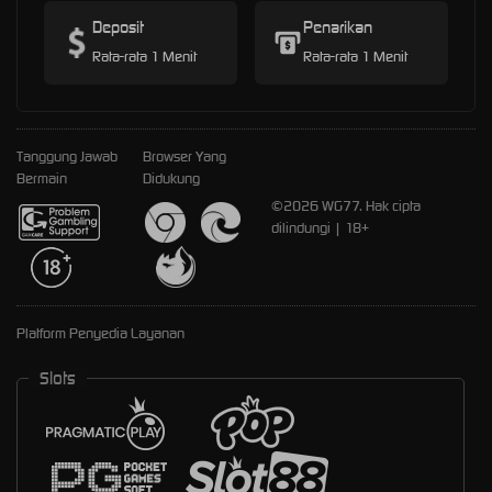
Deposit
Penarikan
Rata-rata 1 Menit
Rata-rata 1 Menit
Tanggung Jawab
Browser Yang
Bermain
Didukung
©2026 WG77. Hak cipta
dilindungi | 18+
Platform Penyedia Layanan
Slots