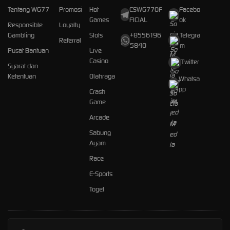
Tentang WG77
Promosi
Hot
CSWG77OF
Facebo
Games
FICIAL
ok
Responsible
Loyalty
Gambling
Slots
+8556196
Telegra
Referral
5840
m
Pusat Bantuan
Live
Casino
Twitter
Syarat dan
Ketentuan
Olahraga
Whatsa
pp
Crash
Game
Arcade
Sabung
Ayam
Race
E-Sports
Togel