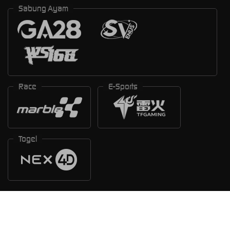
Sabung Ayam
Race
E-Sports
Togel